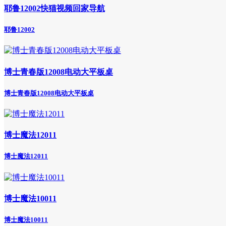
耶鲁12002快猫视频回家导航
耶鲁12002
博士青春版12008电动大平板桌
博士青春版12008电动大平板桌
博士魔法12011
博士魔法12011
博士魔法10011
博士魔法10011