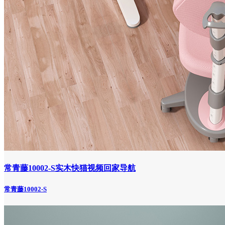
常青藤10002-S实木快猫视频回家导航
常青藤10002-S